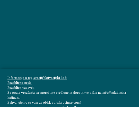
Informacije o registraciji/aktivacijski kodi
Pozabljeno geslo
Pozabljen vzdevek
Za ostala vprašanja ter morebitne predloge in dopolnitve pišite na
info@mladinska-
knjiga.si
.
Zahvaljujemo se vam za obisk portala ucimse.com!
Prejemnik
Novosti v šolskem letu 2021/2022