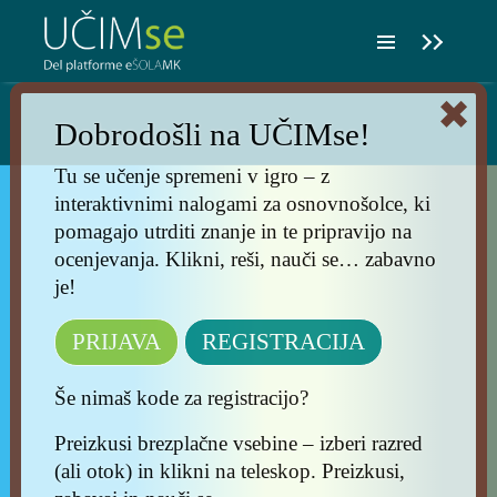
✖
Dobrodošli na UČIMse!
Tu se učenje spremeni v igro – z
interaktivnimi nalogami za osnovnošolce, ki
pomagajo utrditi znanje in te pripravijo na
ocenjevanja. Klikni, reši, nauči se… zabavno
je!
PRIJAVA
REGISTRACIJA
Še nimaš kode za registracijo?
Preizkusi brezplačne vsebine – izberi razred
(ali otok) in klikni na teleskop. Preizkusi,