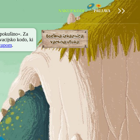
NAKUP KODE
PRIJAVA
 pokušino«. Za
ivacijsko kodo, ki
kupom
.