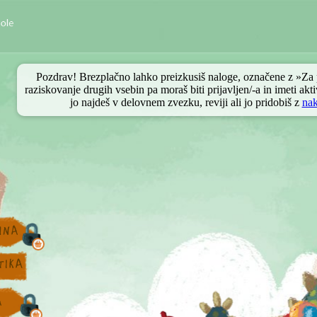
Pozdrav! Brezplačno lahko preizkusiš naloge, označene z »Za
raziskovanje drugih vsebin pa moraš biti prijavljen/-a in imeti akt
jo najdeš v delovnem zvezku, reviji ali jo pridobiš z
na