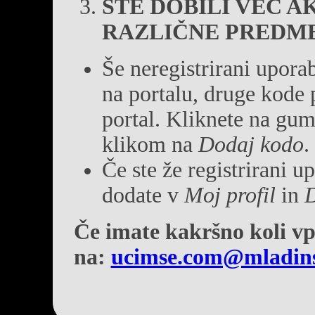
STE DOBILI VEČ A
RAZLIČNE PREDM
Še neregistrirani uporab
na portalu, druge kode 
portal. Kliknete na gu
klikom na
Dodaj kodo
.
Če ste že registrirani u
dodate v
Moj profil
in
D
Če imate kakršno koli vp
na:
ucimse.com@mladins