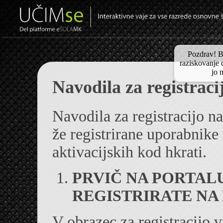
Pozdrav! B
raziskovanje d
jo 
Navodila za registraci
Navodila za registracijo na
že registrirane uporabnike 
aktivacijskih kod hkrati.
PRVIČ NA PORTAL
REGISTRIRATE NA
V obrazec za registracijo v