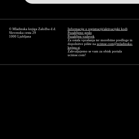
© Mladinska knjiga Založba d.d.
Informacije o registraciji/aktivacijski kodi
Slovenska cesta 29
Pozabljeno geslo
1000 Ljubljana
Pozabljen vzdevek
Za ostala vprašanja ter morebitne predloge in
dopolnitve pišite na
ucimse.com@mladinska-
knjiga.si
.
Zahvaljujemo se vam za obisk portala
ucimse.com!