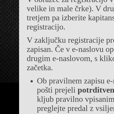
velike in male črke). V dr
tretjem pa izberite kapitan
registracijo.
V zaključku registracije pr
zapisan. Če v e-naslovu opaz
drugim e-naslovom, s klik
začetka.
Ob pravilnem zapisu e-na
pošti prejeli
potrditven
kljub pravilno vpisani
preglejte predal z vsilj