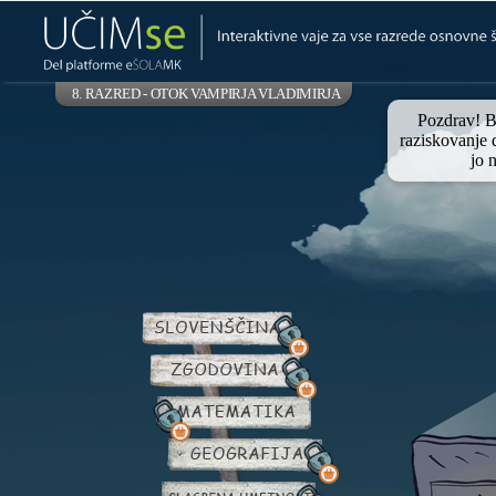
8. RAZRED - OTOK VAMPIRJA VLADIMIRJA
Pozdrav! B
raziskovanje d
jo 