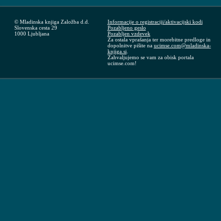
© Mladinska knjiga Založba d.d.
Informacije o registraciji/aktivacijski kodi
Slovenska cesta 29
Pozabljeno geslo
1000 Ljubljana
Pozabljen vzdevek
Za ostala vprašanja ter morebitne predloge in
dopolnitve pišite na
ucimse.com@mladinska-
knjiga.si
.
Zahvaljujemo se vam za obisk portala
ucimse.com!