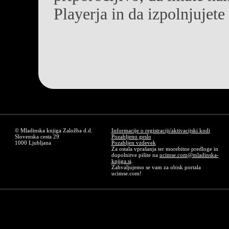
Playerja in da izpolnjujet
© Mladinska knjiga Založba d.d.
Informacije o registraciji/aktivacijski kodi
Slovenska cesta 29
Pozabljeno geslo
1000 Ljubljana
Pozabljen vzdevek
Za ostala vprašanja ter morebitne predloge in
dopolnitve pišite na
ucimse.com@mladinska-
knjiga.si
.
Zahvaljujemo se vam za obisk portala
ucimse.com!