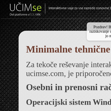
Pozdrav! B
raziskovanje d
jo 
Minimalne tehnične
Za tekoče reševanje interak
ucimse.com, je priporočeno
Osebni in prenosni ra
Operacijski sistem Win