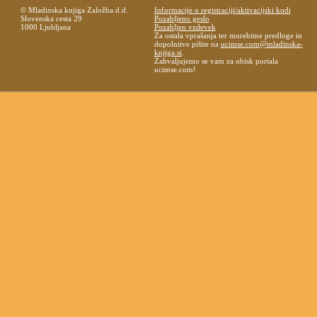
© Mladinska knjiga Založba d.d.
Informacije o registraciji/aktivacijski kodi
Slovenska cesta 29
Pozabljeno geslo
1000 Ljubljana
Pozabljen vzdevek
Za ostala vprašanja ter morebitne predloge in
dopolnitve pišite na
ucimse.com@mladinska-
knjiga.si
.
Zahvaljujemo se vam za obisk portala
ucimse.com!