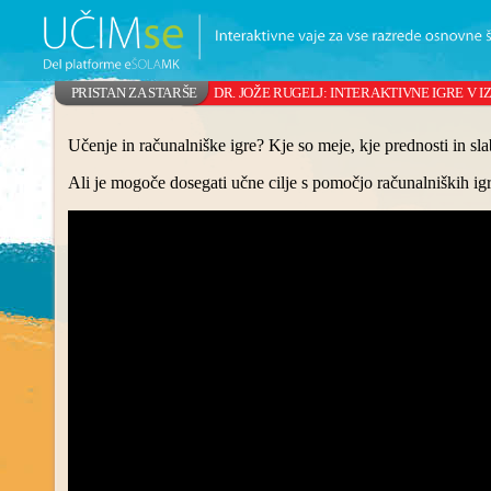
PRISTAN ZA STARŠE
DR. JOŽE RUGELJ: INTERAKTIVNE IGRE V 
Učenje in računalniške igre? Kje so meje, kje prednosti in sla
Ali je mogoče dosegati učne cilje s pomočjo računalniških igr